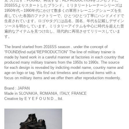
見つけ出す：FOUND、再現する：REPRODUCTIONをコンセプトに
2016SSよりスタートしたブランド。ミリタリートレーナーシリーズは
1950年代～1990年代にかけて数多くの軍用トレーニングシューズを生
産していた各国のファクトリーで、ひとつひとつ丁寧にハンドメイドで
生産されています。ロゴやタグには品名、国名、年代を記載しデザイン
ソースを明かしています。ミリタリーアイテムを中心に時代を超えた普
遍的なアイテムを見つけ出し、現代的に再現させてリリースしていま
す。
The brand started from 2016SS season . under the concept of
“FOUND(find out)&“REPRODUCTION” The line of military trainer is
made by hand work in a careful manner at factories in each country that
produced many military trainers from the 1950s to 1990s. The source
for each design is revealed by indicting model name, country name and
age on logo or tag. We find out timeless and universal items with a
focus on military items and we offer them after reproduction modernly.
Brand : JAPAN
Made in SLOVAKIA, ROMANIA, ITALY, FRANCE
Creative by E Y E F O U N D ., ltd.