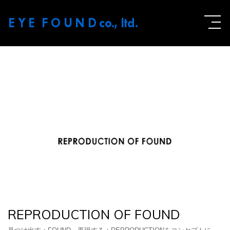
E Y E F O U N D
co., ltd.
REPRODUCTION OF FOUND