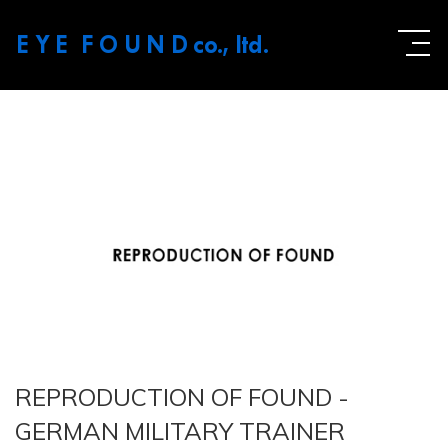
E Y E F O U N D
co., ltd.
REPRODUCTION OF FOUND -
GERMAN MILITARY TRAINER