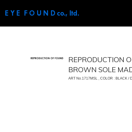
E Y E F O U N D
co., ltd.
REPRODUCTION OF
BROWN SOLE MADE
ART No.1717MSL , COLOR : BLACK /