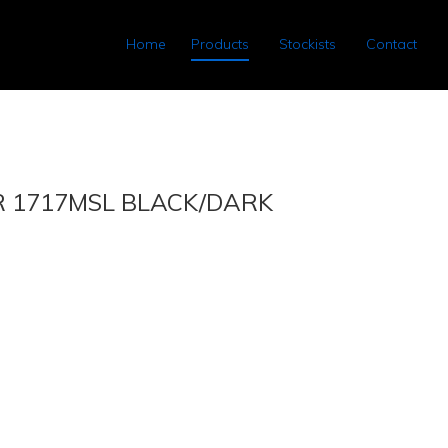
Home
Products
Stockists
Contact
R 1717MSL BLACK/DARK