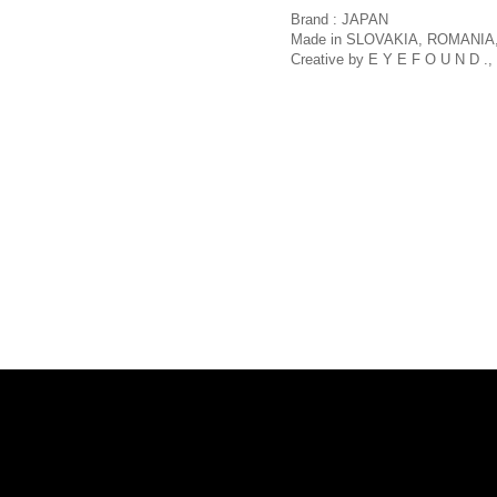
Brand : JAPAN
Made in SLOVAKIA, ROMANIA,
Creative by E Y E F O U N D ., 