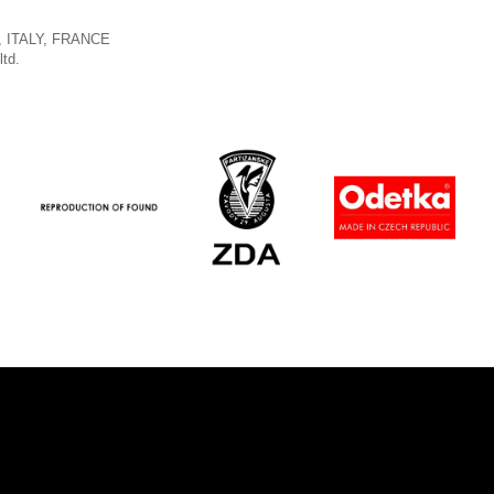
 ITALY, FRANCE
ltd.