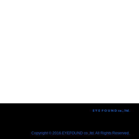
E Y E F O U N D co., ltd.
Copyright © 2016 EYEFOUND co.,ltd. All Rights Reserved.