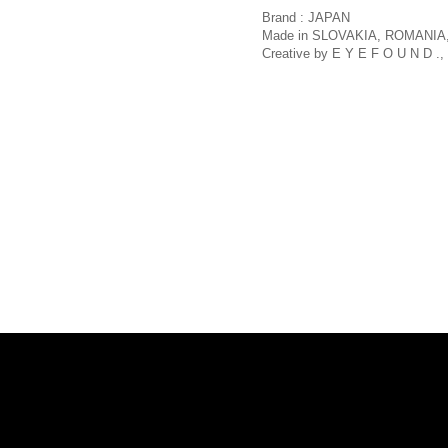
Brand : JAPAN
Made in SLOVAKIA, ROMANIA,
Creative by E Y E F O U N D ., 