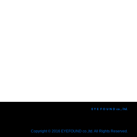
E Y E F O U N D co., ltd.
Copyright © 2016 EYEFOUND co.,ltd. All Rights Reserved.