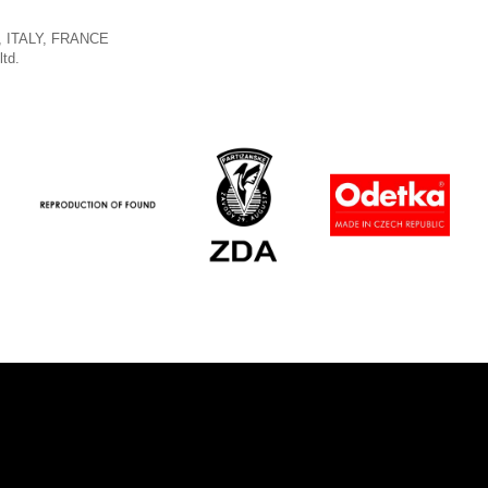
 ITALY, FRANCE
ltd.