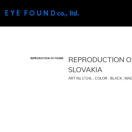
E Y E F O U N D
co., ltd.
REPRODUCTION OF
SLOVAKIA
ART No.1714L , COLOR : BLACK , MA