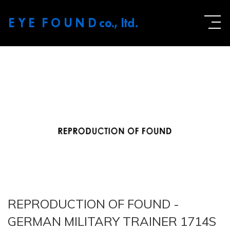
E Y E F O U N D
co., ltd.
REPRODUCTION OF FOUND -
GERMAN MILITARY TRAINER 1714S