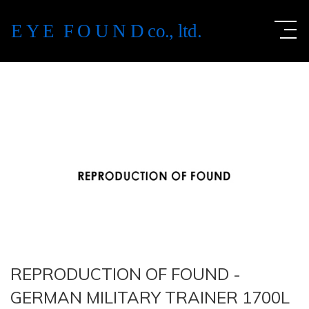
E Y E F O U N D
co., ltd.
REPRODUCTION OF FOUND -
GERMAN MILITARY TRAINER 1700L